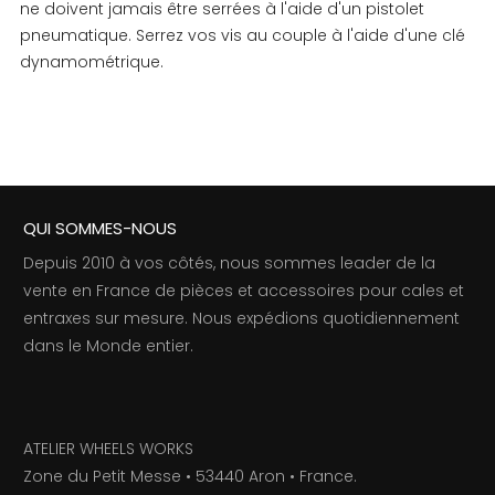
ne doivent jamais être serrées à l'aide d'un pistolet
pneumatique. Serrez vos vis au couple à l'aide d'une clé
dynamométrique.
QUI SOMMES-NOUS
Depuis 2010 à vos côtés, nous sommes leader de la
vente en France de pièces et accessoires pour cales et
entraxes sur mesure. Nous expédions quotidiennement
dans le Monde entier.
ATELIER WHEELS WORKS
Zone du Petit Messe • 53440 Aron • France.